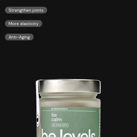
Strengthen joints
More elasticity
Anti-Aging