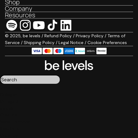
Shop
Company
Resources
© 2025, be levels /
Refund Policy
/
Privacy Policy
/
Terms of
Service
/
Shipping Policy
/
Legal Notice
/
Cookie Preferences
Triple magnesium
Collagen
Omega 3
Be calm
Creatine
Wake up mood
Results:
4
Order by