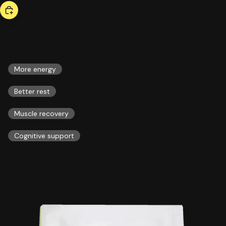
bestseller
triple magnesium
46,00 US$
ESSENTIALS
More energy
Better rest
Muscle recovery
Cognitive support