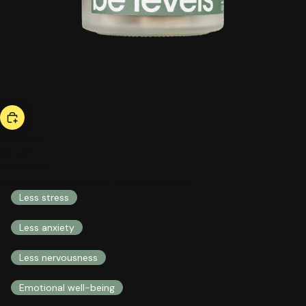
bestseller
be calm
53,00 US$
COMPREHENSIVE HEALTH INTEGRAL HEALTH
Less stress
Less anxiety
Less nervousness
Emotional well-being