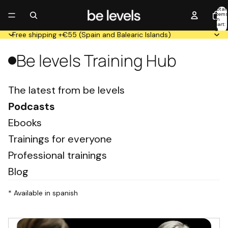
Total
item
in
cart:
0
Free shipping +€55 (Spain and Balearic Islands)
Be levels Training Hub
The latest from be levels
Podcasts
Ebooks
Trainings for everyone
Professional trainings
Blog
* Available in spanish