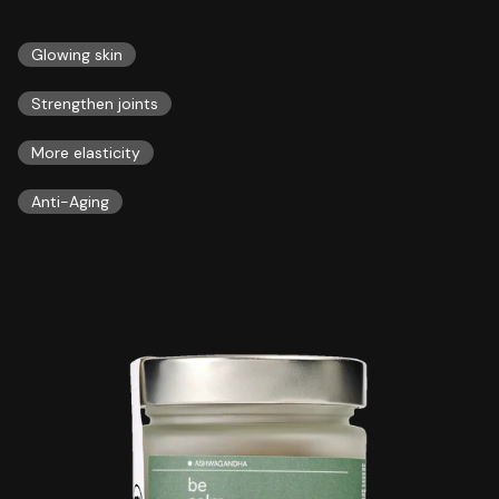
51,00 US$
ESSENTIALS
Glowing skin
Strengthen joints
More elasticity
Anti-Aging