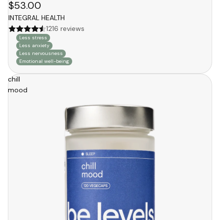
$53.00
INTEGRAL HEALTH
1216 reviews
Less stress
Less anxiety
Less nervousness
Emotional well-being
chill
mood