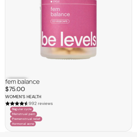
fem balance
bestseller
$75.00
WOMEN'S HEALTH
992 reviews
Regular cycle
Menstrual pain
Premenstrual relief
Hormonal acne