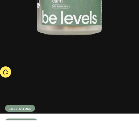
bestseller
be calm
53,00 US$
COMPREHENSIVE HEALTH INTEGRAL HEALTH
Less stress
Less anxiety
Less nervousness