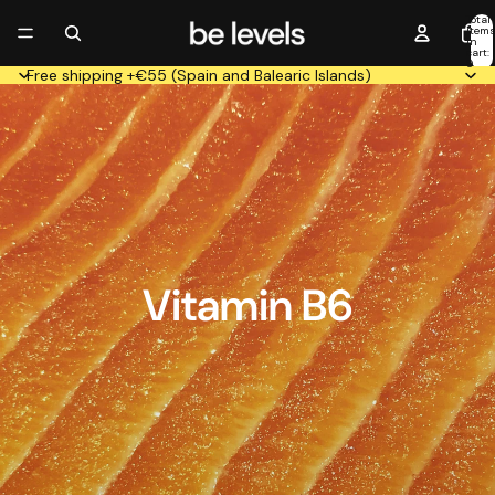
Total
item
in
cart:
0
Free shipping +€55 (Spain and Balearic Islands)
Vitamin B6