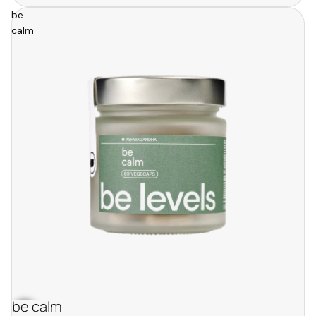
be
calm
be calm
bestseller