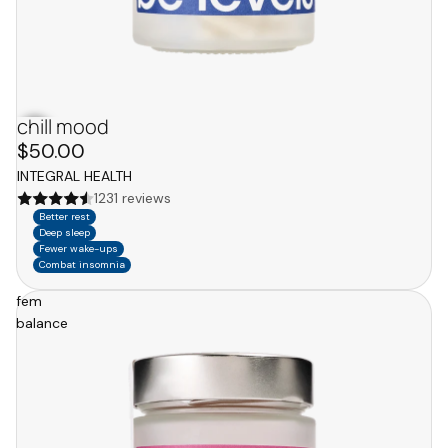
chill mood
$50.00
INTEGRAL HEALTH
1231 reviews
Better rest
Deep sleep
Fewer wake-ups
Combat insomnia
fem
balance