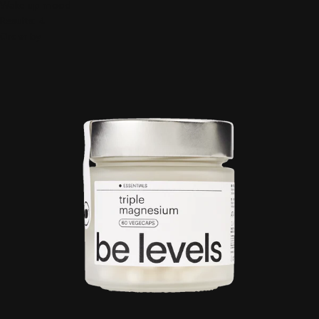
Wake up mood
Results:
4
Order by