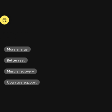
bestseller
triple magnesium
46,00 US$
ESSENTIALS
More energy
Better rest
Muscle recovery
Cognitive support