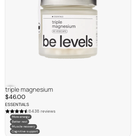
triple magnesium
bestseller
$46.00
ESSENTIALS
8438 reviews
More energy
Better rest
Muscle recovery
Cognitive support